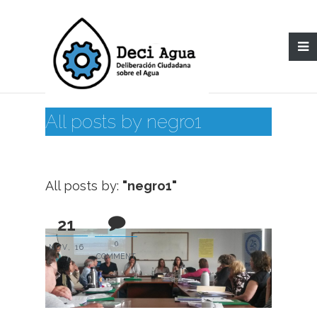
All posts by negro1
All posts by:
"negro1"
21
0
NOV, 16
COMMENT