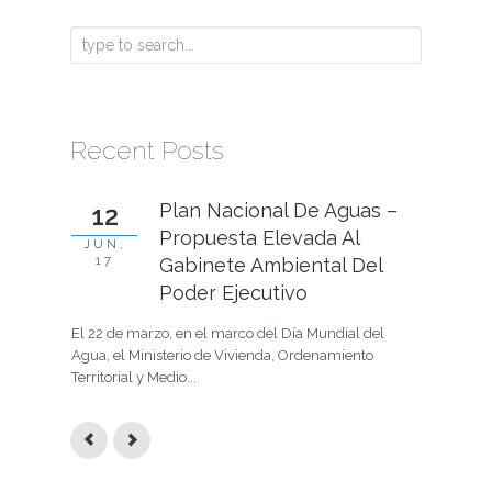
Recent Posts
Plan Nacional De Aguas –
12
24
Propuesta Elevada Al
JUN,
MAY, 17
17
Gabinete Ambiental Del
En la prim
Poder Ejecutivo
había mani
elementos
El 22 de marzo, en el marco del Día Mundial del
Agua, el Ministerio de Vivienda, Ordenamiento
Territorial y Medio...