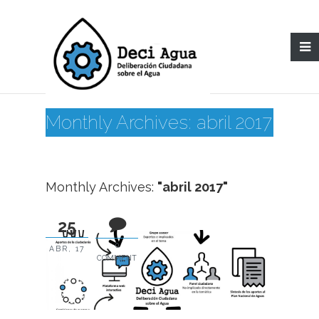
Monthly Archives: abril 2017
Monthly Archives:
"abril 2017"
25
0
ABR, 17
COMMENT